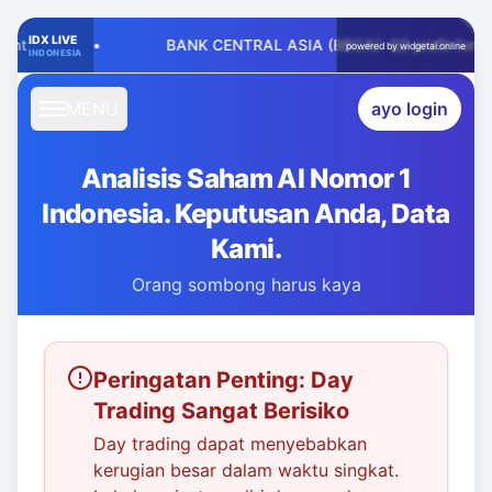
MENU
ayo login
Analisis Saham AI Nomor 1
Indonesia. Keputusan Anda, Data
Kami.
Orang sombong harus kaya
Peringatan Penting: Day
Trading Sangat Berisiko
Day trading dapat menyebabkan
kerugian besar dalam waktu singkat.