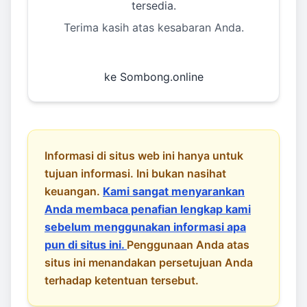
tersedia.
Terima kasih atas kesabaran Anda.
ke Sombong.online
Informasi di situs web ini hanya untuk
tujuan informasi. Ini bukan nasihat
keuangan.
Kami sangat menyarankan
Anda membaca penafian lengkap kami
sebelum menggunakan informasi apa
pun di situs ini.
Penggunaan Anda atas
situs ini menandakan persetujuan Anda
terhadap ketentuan tersebut.