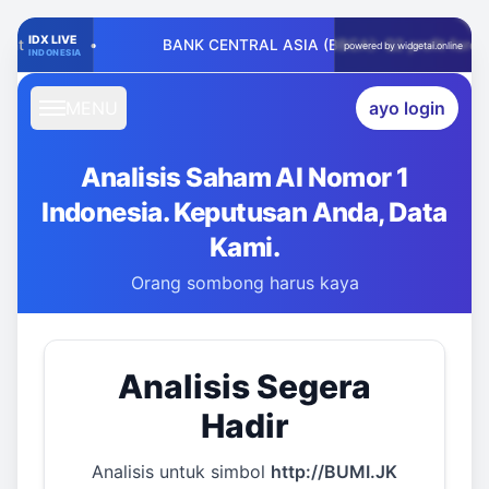
MENU
ayo login
Analisis Saham AI Nomor 1
Indonesia. Keputusan Anda, Data
Kami.
Orang sombong harus kaya
Analisis Segera
Hadir
Analisis untuk simbol
http://BUMI.JK