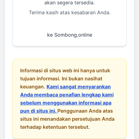
akan segera tersedia.
Terima kasih atas kesabaran Anda.
ke Sombong.online
Informasi di situs web ini hanya untuk
tujuan informasi. Ini bukan nasihat
keuangan.
Kami sangat menyarankan
Anda membaca penafian lengkap kami
sebelum menggunakan informasi apa
pun di situs ini.
Penggunaan Anda atas
situs ini menandakan persetujuan Anda
terhadap ketentuan tersebut.