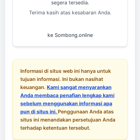
segera tersedia.
Terima kasih atas kesabaran Anda.
ke Sombong.online
Informasi di situs web ini hanya untuk
tujuan informasi. Ini bukan nasihat
keuangan.
Kami sangat menyarankan
Anda membaca penafian lengkap kami
sebelum menggunakan informasi apa
pun di situs ini.
Penggunaan Anda atas
situs ini menandakan persetujuan Anda
terhadap ketentuan tersebut.