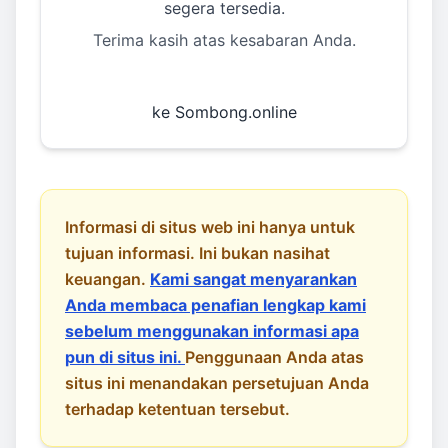
segera tersedia.
Terima kasih atas kesabaran Anda.
ke Sombong.online
Informasi di situs web ini hanya untuk
tujuan informasi. Ini bukan nasihat
keuangan.
Kami sangat menyarankan
Anda membaca penafian lengkap kami
sebelum menggunakan informasi apa
pun di situs ini.
Penggunaan Anda atas
situs ini menandakan persetujuan Anda
terhadap ketentuan tersebut.