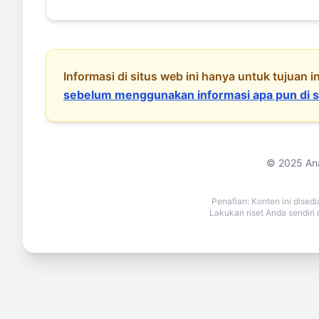
Informasi di situs web ini hanya untuk tujuan 
sebelum menggunakan informasi apa pun di si
© 2025 Ana
Penafian: Konten ini dise
Lakukan riset Anda sendir