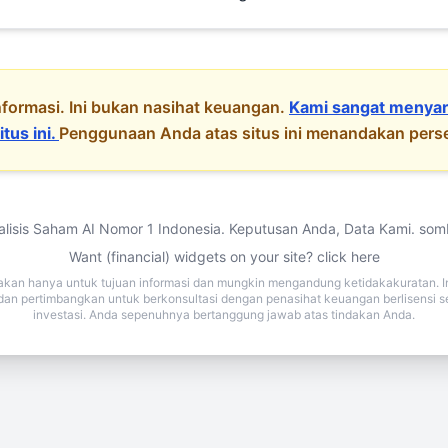
informasi. Ini bukan nasihat keuangan.
Kami sangat menyar
tus ini.
Penggunaan Anda atas situs ini menandakan perse
lisis Saham AI Nomor 1 Indonesia. Keputusan Anda, Data Kami. som
Want (financial) widgets on your site? click here
diakan hanya untuk tujuan informasi dan mungkin mengandung ketidakakuratan. I
i dan pertimbangkan untuk berkonsultasi dengan penasihat keuangan berlisensi
investasi. Anda sepenuhnya bertanggung jawab atas tindakan Anda.