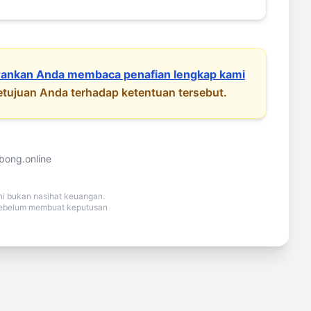
ankan Anda membaca penafian lengkap kami
tujuan Anda terhadap ketentuan tersebut.
bong.online
ni bukan nasihat keuangan.
 sebelum membuat keputusan