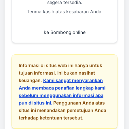
segera tersedia.
Terima kasih atas kesabaran Anda.
ke Sombong.online
Informasi di situs web ini hanya untuk
tujuan informasi. Ini bukan nasihat
keuangan.
Kami sangat menyarankan
Anda membaca penafian lengkap kami
sebelum menggunakan informasi apa
pun di situs ini.
Penggunaan Anda atas
situs ini menandakan persetujuan Anda
terhadap ketentuan tersebut.