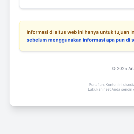
Informasi di situs web ini hanya untuk tujuan 
sebelum menggunakan informasi apa pun di si
© 2025 Ana
Penafian: Konten ini dise
Lakukan riset Anda sendir