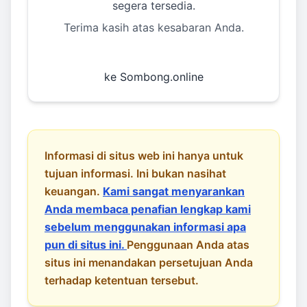
segera tersedia.
Terima kasih atas kesabaran Anda.
ke Sombong.online
Informasi di situs web ini hanya untuk
tujuan informasi. Ini bukan nasihat
keuangan.
Kami sangat menyarankan
Anda membaca penafian lengkap kami
sebelum menggunakan informasi apa
pun di situs ini.
Penggunaan Anda atas
situs ini menandakan persetujuan Anda
terhadap ketentuan tersebut.