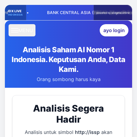
MENU
ayo login
Analisis Saham AI Nomor 1
Indonesia. Keputusan Anda, Data
Kami.
Orang sombong harus kaya
Analisis Segera
Hadir
Analisis untuk simbol
http://issp
akan