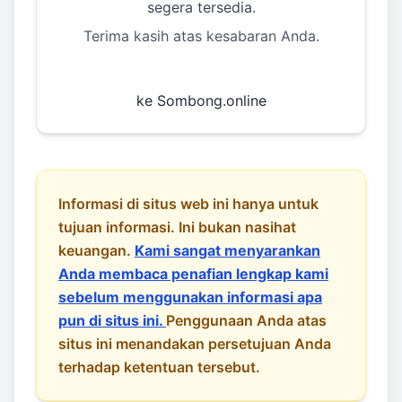
segera tersedia.
Terima kasih atas kesabaran Anda.
ke Sombong.online
Informasi di situs web ini hanya untuk
tujuan informasi. Ini bukan nasihat
keuangan.
Kami sangat menyarankan
Anda membaca penafian lengkap kami
sebelum menggunakan informasi apa
pun di situs ini.
Penggunaan Anda atas
situs ini menandakan persetujuan Anda
terhadap ketentuan tersebut.