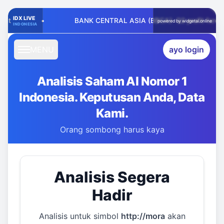
MENU
ayo login
Analisis Saham AI Nomor 1
Indonesia. Keputusan Anda, Data
Kami.
Orang sombong harus kaya
Analisis Segera
Hadir
Analisis untuk simbol
http://mora
akan