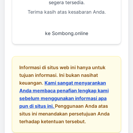
segera tersedia.
Terima kasih atas kesabaran Anda.
ke Sombong.online
Informasi di situs web ini hanya untuk
tujuan informasi. Ini bukan nasihat
keuangan.
Kami sangat menyarankan
Anda membaca penafian lengkap kami
sebelum menggunakan informasi apa
pun di situs ini.
Penggunaan Anda atas
situs ini menandakan persetujuan Anda
terhadap ketentuan tersebut.